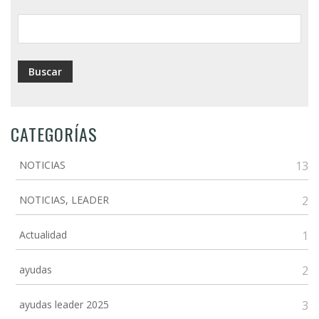
ayuda
a
la
navegación
CATEGORÍAS
NOTICIAS
13
NOTICIAS, LEADER
2
Actualidad
1
ayudas
2
ayudas leader 2025
3