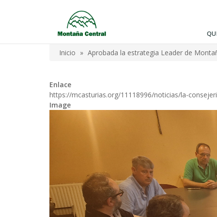
Pasar
al
contenido
QU
principal
Inicio
Aprobada la estrategia Leader de Monta
Sobrescribir
enlaces
Enlace
de
https://mcasturias.org/11118996/noticias/la-consejer
Image
ayuda
a
la
navegación