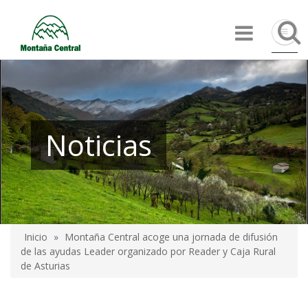
Pasar
Búsqu
al
contenido
principal
Noticias
Inicio
Montaña Central acoge una jornada de difusión
Sobrescribir
de las ayudas Leader organizado por Reader y Caja Rural
de Asturias
enlaces
de