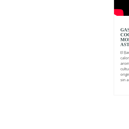
GAS
COC
MO
AS
El ḷḷ
calor
aroma
cultu
origi
sin a
Pagi