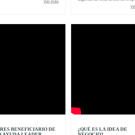
Ver más
Ve
Video
ERES BENEFICIARIO DE
¿QUÉ ES LA IDEA DE
 AYUDA LEADER...
NEGOCIO?