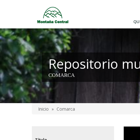
Pasar
al
contenido
QU
principal
Repositorio mu
COMARCA
Inicio
Comarca
Sobrescribir
enlaces
Video
de
Título