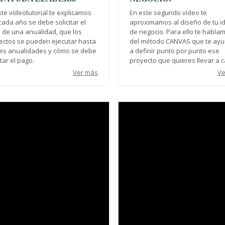
te vídeotutorial te explicamos
En este segundo vídeo te
ada año se debe solicitar el
aproximamos al diseño de tu i
 de una anualidad, que los
de negocio. Para ello te habla
ectos se pueden ejecutar hasta
del método CANVAS que te ay
res anualidades y cómo se debe
a definir punto por punto ese
itar el pago.
proyecto que quieres llevar a 
Ver más
Ve
Video