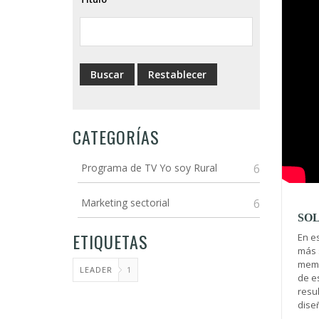
ayuda
a
la
navegación
CATEGORÍAS
Programa de TV Yo soy Rural
6
Marketing sectorial
6
SOL
ETIQUETAS
En e
más 
memo
LEADER
1
de e
resu
dise