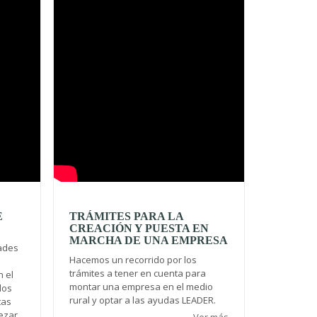
E
TRÁMITES PARA LA
CREACIÓN Y PUESTA EN
MARCHA DE UNA EMPRESA
dades
Hacemos un recorrido por los
trámites a tener en cuenta para
 el
montar una empresa en el medio
los
rural y optar a las ayudas LEADER.
tas
ezar.