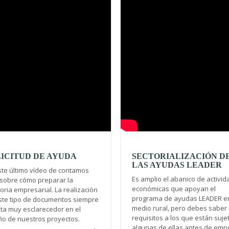
ICITUD DE AYUDA
SECTORIALIZACIÓN D
LAS AYUDAS LEADER
ste último vídeo de contamos
Es amplio el abanico de activi
sobre cómo preparar la
económicas que apoyan el
ria empresarial. La realización
programa de ayudas LEADER en
ste tipo de documentos siempre
medio rural, pero debes saber 
lta muy esclarecedor en el
requisitos a los que están suje
ño de nuestros proyectos.
algunas de ellas antes de emp