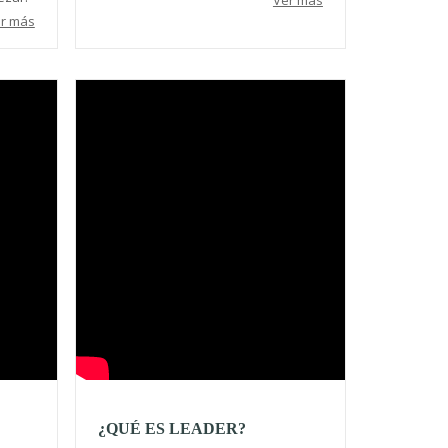
Ver más
r más
Video
¿QUÉ ES LEADER?