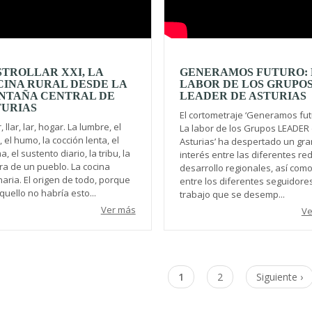
TROLLAR XXI, LA
GENERAMOS FUTURO: 
INA RURAL DESDE LA
LABOR DE LOS GRUPO
NTAÑA CENTRAL DE
LEADER DE ASTURIAS
TURIAS
El cortometraje ‘Generamos fut
ar, llar, lar, hogar. La lumbre, el
La labor de los Grupos LEADER
, el humo, la cocción lenta, el
Asturias’ ha despertado un gra
, el sustento diario, la tribu, la
interés entre las diferentes re
ra de un pueblo. La cocina
desarrollo regionales, así com
naria. El origen de todo, porque
entre los diferentes seguidore
quello no habría esto...
trabajo que se desemp...
Ver más
Ve
nación
Página
1
Page
2
Siguiente
Siguiente ›
actual
página